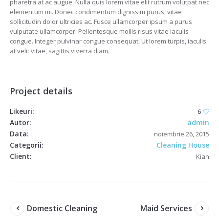
pharetra at ac augue. Nulla quis lorem vitae elit rutrum volutpat nec
elementum mi. Donec condimentum dignissim purus, vitae
sollicitudin dolor ultricies ac. Fusce ullamcorper ipsum a purus
vulputate ullamcorper. Pellentesque mollis risus vitae iaculis
congue. Integer pulvinar congue consequat. Ut lorem turpis, iaculis
at velit vitae, sagittis viverra diam.
Project details
Likeuri:
6
Autor:
admin
Data:
noiembrie 26, 2015
Categorii:
Cleaning House
Client:
Kian
Domestic Cleaning
Maid Services