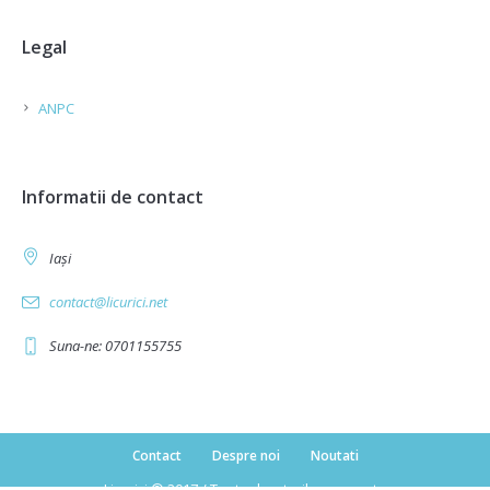
Legal
ANPC
Informatii de contact
Iași
contact@licurici.net
Suna-ne: 0701155755
Contact
Despre noi
Noutati
Licurici © 2017 / Toate drepturile rezervate