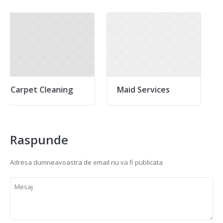
aning
Maid Services
Office Cleani
Raspunde
Adresa dumneavoastra de email nu va fi publicata