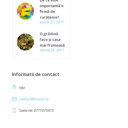
De ce este
importantă o
firmă de
curățenie?
aprilie 27, 2017
O grădină
face și casa
mai frumoasă
martie 29, 2017
Informatii de contact
Iași
contact@licurici.ro
Suna-ne: 0771075415