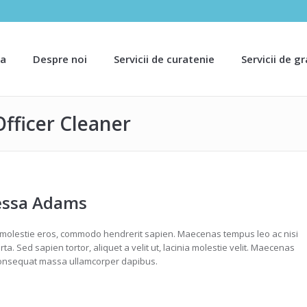
sa
Despre noi
Servicii de curatenie
Servicii de g
Officer Cleaner
essa Adams
 molestie eros, commodo hendrerit sapien. Maecenas tempus leo ac nisi
orta. Sed sapien tortor, aliquet a velit ut, lacinia molestie velit. Maecenas
onsequat massa ullamcorper dapibus.