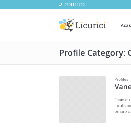
0701155755
Aca
Profile Category: 
Profiles
Van
Etiam eu
iaculis p
ornare c