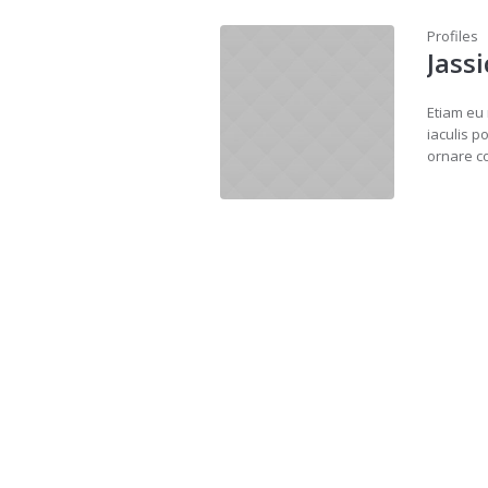
Profiles
Jass
Etiam eu
iaculis p
ornare c