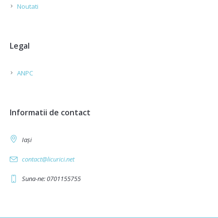
Noutati
Legal
ANPC
Informatii de contact
Iași
contact@licurici.net
Suna-ne: 0701155755