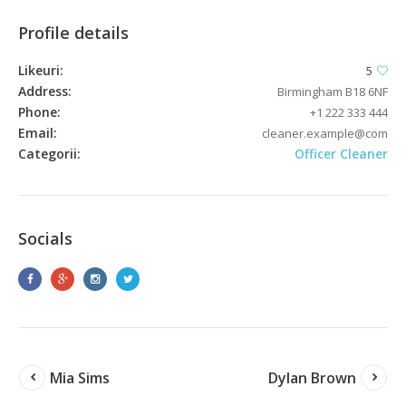
Profile details
Likeuri:
5
Address:
Birmingham B18 6NF
Phone:
+1 222 333 444
Email:
cleaner.example@com
Categorii:
Officer Cleaner
Socials
Mia Sims
Dylan Brown