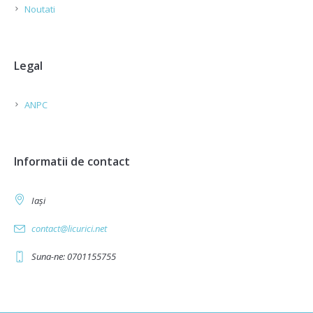
Noutati
Legal
ANPC
Informatii de contact
Iași
contact@licurici.net
Suna-ne: 0701155755